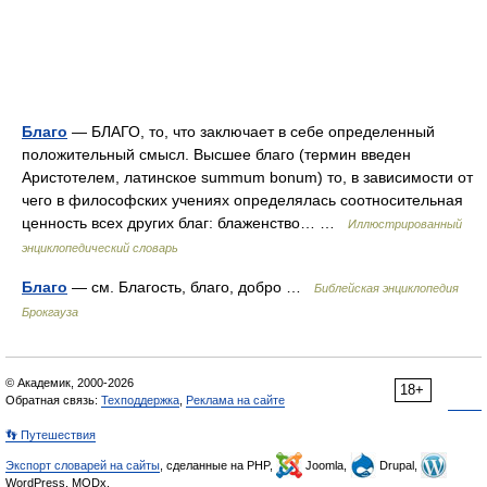
Благо
— БЛАГО, то, что заключает в себе определенный
положительный смысл. Высшее благо (термин введен
Аристотелем, латинское summum bonum) то, в зависимости от
чего в философских учениях определялась соотносительная
ценность всех других благ: блаженство… …
Иллюстрированный
энциклопедический словарь
Благо
— см. Благость, благо, добро …
Библейская энциклопедия
Брокгауза
© Академик, 2000-2026
18+
Обратная связь:
Техподдержка
,
Реклама на сайте
👣 Путешествия
Экспорт словарей на сайты
, сделанные на PHP,
Joomla,
Drupal,
WordPress, MODx.