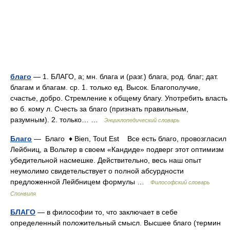
благо
— 1. БЛАГО, а; мн. блага и (разг.) блага, род. благ; дат.
благам и благам. ср. 1. только ед. Высок. Благополучие,
счастье, добро. Стремление к общему благу. Употребить власть
во б. кому л. Счесть за благо (признать правильным,
разумным). 2. только… …
Энциклопедический словарь
Благо
— Благо ♦ Bien, Tout Est Все есть благо, провозгласил
Лейбниц, а Вольтер в своем «Кандиде» подверг этот оптимизм
убедительной насмешке. Действительно, весь наш опыт
неумолимо свидетельствует о полной абсурдности
предложенной Лейбницем формулы …
Философский словарь
Спонвиля
БЛАГО
— в философии то, что заключает в себе
определенный положительный смысл. Высшее благо (термин