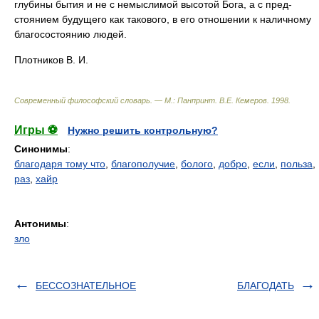
глубины бытия и не с немыслимой высотой Бога, а с пред-
стоянием будущего как такового, в его отношении к наличному
благосостоянию людей.
Плотников В. И.
Современный философский словарь. — М.: Панпринт
.
В.Е. Кемеров
.
1998
.
Игры ⚽
Нужно решить контрольную?
Синонимы
:
благодаря тому что
,
благополучие
,
болого
,
добро
,
если
,
польза
,
раз
,
хайр
Антонимы
:
зло
БЕССОЗНАТЕЛЬНОЕ
БЛАГОДАТЬ