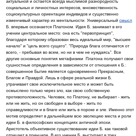
актуальной и остается всегда мыслимой разнородность
социальных и личностных интересов, множественность
социокультурных ориентации индивидов и существенно
изменчивый характер их ментальности. Универсальный
смысл
Б. впервые осознается Платоном. Идея Б. занимает в его
учении центральное место: она есть "первопринцип",
благодаря которому образован весь идеальный мир, "высшее
начало" и "цель всего сущего". "Природа блага отличается от
всего, - пребывая во всем, но ни в чем не нуждаясь". Все
другие основные понятия метафизики Платона получают свои
сушностные определения в зависимости от отношения к Б.:
совершенное Бытие является одновременно Прекрасным,
Благом и Правдой. Лишь в сфере реальной жизни Б.
утрачивает свое исключительное место и может быть
осмыслено только через зло, как свою собственную
противоположность. Человек, по Платону, не выбирает - жить
или не жить, но он свободен в выборе - жить по
справедливости и в благе или жить в пороке и зле. Именно этот
мотив определяет в дальнейшем всю эволюцию места и роли
идеи Б. в философских концепциях античной эпохи.
Аристотель объективное существование идеи Б. как таковой
отрицает в принципе. В его учении Б. выступает в трех