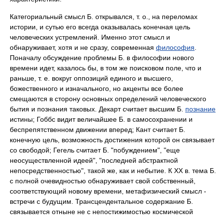
Категориальный смысл Б. открывался, т. о., на переломах
истории, и сутью его всегда оказывалась конечная цель
человеческих устремлений. Именно этот смысл и
обнаруживает, хотя и не сразу, современная
философия
.
Поначалу обсуждение проблемы Б. в философии нового
времени идет, казалось бы, в том же поисковом поле, что и
раньше, т. е. вокруг оппозиций единого и высшего,
божественного и изначального, но акценты все более
смещаются в сторону основных определений человеческого
бытия и познания таковых. Декарт считает высшим Б.
познание
истины; Гоббс видит величайшее Б. в самосохранении и
беспрепятственном движении вперед; Кант считает Б.
конечную цель, возможность достижения которой он связывает
со свободой; Гегель считает Б. "побуждением", "еще
неосуществленной идеей", "последней абстрактной
непосредственностью", такой же, как и небытие. К XX в. тема Б.
с полной очевидностью обнаруживает свой собственный,
соответствующий новому времени, метафизический смысл -
встречи с будущим. Трансцендентальное содержание Б.
связывается отныне не с непостижимостью космической