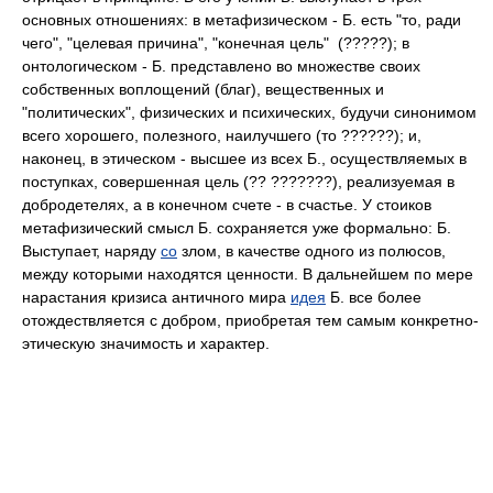
основных отношениях: в метафизическом - Б. есть "то, ради
чего", "целевая причина", "конечная цель" (?????); в
онтологическом - Б. представлено во множестве своих
собственных воплощений (благ), вещественных и
"политических", физических и психических, будучи синонимом
всего хорошего, полезного, наилучшего (то ??????); и,
наконец, в этическом - высшее из всех Б., осуществляемых в
поступках, совершенная цель (?? ???????), реализуемая в
добродетелях, а в конечном счете - в счастье. У стоиков
метафизический смысл Б. сохраняется уже формально: Б.
Выступает, наряду
со
злом, в качестве одного из полюсов,
между которыми находятся ценности. В дальнейшем по мере
нарастания кризиса античного мира
идея
Б. все более
отождествляется с добром, приобретая тем самым конкретно-
этическую значимость и характер.