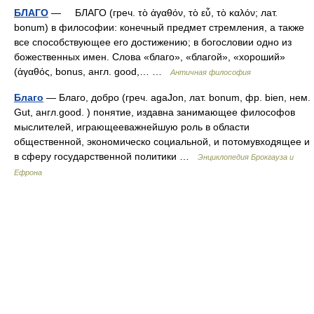
БЛАГО
— БЛАГО (греч. τὸ ἀγαθόν, τὸ εὖ, τὸ καλόν; лат.
bonum) в философии: конечный предмет стремления, а также
все способствующее его достижению; в богословии одно из
божественных имен. Слова «благо», «благой», «хороший»
(ἀγαθός, bonus, англ. good,… …
Античная философия
Благо
— Благо, добро (греч. agaJon, лат. bonum, фр. bien, нем.
Gut, англ.good. ) понятие, издавна занимающее философов
мыслителей, играющееважнейшую роль в области
общественной, экономическо социальной, и потомувходящее и
в сферу государственной политики …
Энциклопедия Брокгауза и
Ефрона